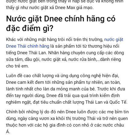
được nước giặt bên trong thay vì nắp sẽ đục và không nhìn
thấy gì như nước giặt xả Dnee Max giả mạo.
Nước giặt Dnee chính hãng có
đặc điểm gì?
Khác với những mặt hàng trôi nổi trên thị trường,
nước giặt
Dnee Thái chính hãng
là sản phẩm tới từ thương hiệu nổi
tiếng Dnee Thái Lan. Nhãn hàng chuyên cung cấp các dòng
sữa tắm, dầu gội, nước giặt xả, nước rửa bình,…dành riêng
cho trẻ em.
Luôn đề cao chất lượng và ứng dụng công nghệ hiện đại,
Dnee cam kết đem tới những sản phẩm tự nhiên, an toàn,
lành tính nhất cho làn da mỏng manh của bé. Trước khi đưa
đến tay người dùng, Dnee đã trải qua quá trình kiểm định
nghiêm ngặt, đạt tiêu chuẩn chất lượng Thái Lan và Quốc Tế.
Chính bởi những lý do đó nên Dnee luôn được các mẹ bỉm tin
dùng, ngày càng vươn xa khỏi thị trường Thái và trở nên quen
thuộc hơn với các hộ gia đình có con nhỏ ở các nước châu
Á.