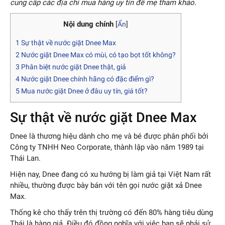
cung cấp các địa chỉ mua hàng uy tín để mẹ tham khảo.
Nội dung chính
[
Ẩn
]
1
Sự thật về nước giặt Dnee Max
2
Nước giặt Dnee Max có mùi, có tạo bọt tốt không?
3
Phân biệt nước giặt Dnee thật, giả
4
Nước giặt Dnee chính hãng có đặc điểm gì?
5
Mua nước giặt Dnee ở đâu uy tín, giá tốt?
Sự thật về nước giặt Dnee Max
Dnee là thương hiệu dành cho mẹ và bé được phân phối bởi
Công ty TNHH Neo Corporate, thành lập vào năm 1989 tại
Thái Lan.
Hiện nay, Dnee đang có xu hướng bị làm giả tại Việt Nam rất
nhiều, thường được bày bán với tên gọi nước giặt xả Dnee
Max.
Thống kê cho thấy trên thị trường có đến 80% hàng tiêu dùng
Thái là hàng giả. Điều đó đồng nghĩa với việc bạn sẽ phải sử