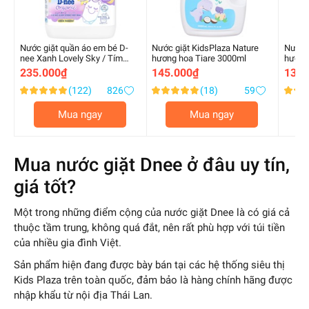
Nước giặt quần áo em bé D-
Nước giặt KidsPlaza Nature
Nước 
nee Xanh Lovely Sky / Tím
hương hoa Tiare 3000ml
hương
Sweet Dream / Hồng Honey
235.000₫
145.000₫
135.
Star / Xanh lá 3000ml
(122)
826
(18)
59
Xếp
Xếp
Xếp
98.000000
100.000000
100.0
%
%
%
hạng:
hạng:
hạng:
Mua ngay
Mua ngay
of
of
of
100
100
100
Mua nước giặt Dnee ở đâu uy tín,
giá tốt?
Một trong những điểm cộng của nước giặt Dnee là có giá cả
thuộc tầm trung, không quá đắt, nên rất phù hợp với túi tiền
của nhiều gia đình Việt.
Sản phẩm hiện đang được bày bán tại các hệ thống siêu thị
Kids Plaza trên toàn quốc, đảm bảo là hàng chính hãng được
nhập khẩu từ nội địa Thái Lan.