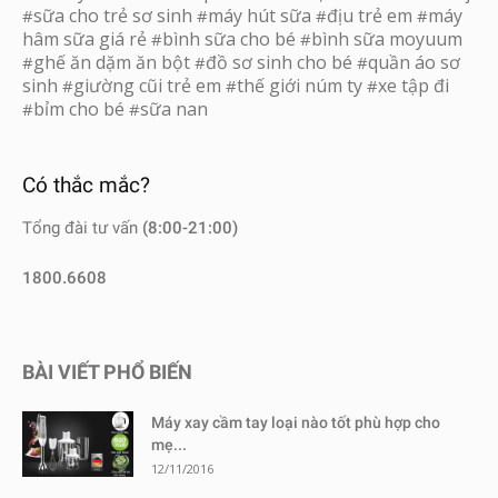
sữa cho trẻ sơ sinh
máy hút sữa
địu trẻ em
máy
#
#
#
#
hâm sữa giá rẻ
bình sữa cho bé
bình sữa moyuum
#
#
ghế ăn dặm ăn bột
đồ sơ sinh cho bé
quần áo sơ
#
#
#
sinh
giường cũi trẻ em
thế giới núm ty
xe tập đi
#
#
#
bỉm cho bé
sữa nan
#
#
Có thắc mắc?
Tổng đài tư vấn
(8:00-21:00)
1800.6608
BÀI VIẾT PHỔ BIẾN
Máy xay cầm tay loại nào tốt phù hợp cho
mẹ...
12/11/2016