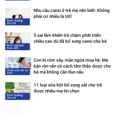
Nhu cầu canxi ở trẻ mẹ nên biết: Không
phải cứ nhiều là tốt!
Dinh dưỡng
cho bé
5 sai lầm khiến trẻ chậm phát triển
chiều cao dù đã bổ sung canxi cho bé
Kinh nghiệm
mua sắm
Con bị rôm sảy, mẩn ngứa mùa hè: Mẹ
bận rộn vẫn có cách tắm thảo dược cho
Chăm sóc trẻ sơ
bé mà không cần đun nấu
sinh
11 loại sữa bột bổ sung sắt cho trẻ
được nhiều mẹ tin chọn
Dinh dưỡng
cho bé