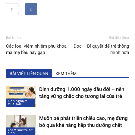
Bài trước
Bài tiếp theo
Các loại viêm nhiễm phụ khoa
Đọc – Bí quyết để trẻ thông
mà mẹ bầu hay gặp
minh hơn
BÀI VIẾT LIÊN QUAN
XEM THÊM
Dinh dưỡng 1.000 ngày đầu đời – nền
tảng vững chắc cho tương lai của trẻ
Kinh nghiệm
mua sắm
Muốn bé phát triển chiều cao, mẹ đừng
bỏ qua khả năng hấp thu dưỡng chất
Chăm sóc trẻ sơ
sinh