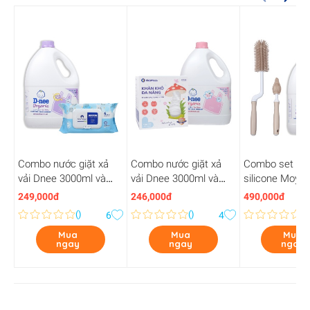
Combo nước giặt xả
Combo nước giặt xả
Combo set cọ 
vải Dnee 3000ml và
vải Dnee 3000ml và
silicone Moyu
khăn ướt Mamago
khăn khô KidsPlaza
và nước giặt x
249,000đ
246,000đ
490,000đ
100pcs
180pcs KP028
3000ml
(
)
(
)
(
)
6
4
Mua
Mua
Mua
ngay
ngay
ngay