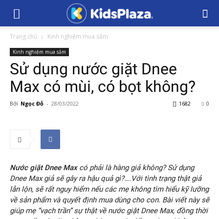
Trang chủ
Kinh nghiệm mua sắm
Kinh nghiệm mua sắm
Sử dụng nước giặt Dnee
Max có mùi, có bọt không?
Bởi
Ngọc Đỗ
-
28/03/2022
1682
0
Nước giặt Dnee Max
có phải là hàng giả không? Sử dụng
Dnee Max giả sẽ gây ra hậu quả gì?….Với tình trạng thật giả
lẫn lộn, sẽ rất nguy hiểm nếu các mẹ không tìm hiểu kỹ lưỡng
về sản phẩm và quyết định mua dùng cho con.
Bài viết này sẽ
giúp mẹ “vạch trần” sự thật về nước giặt Dnee Max, đồng thời