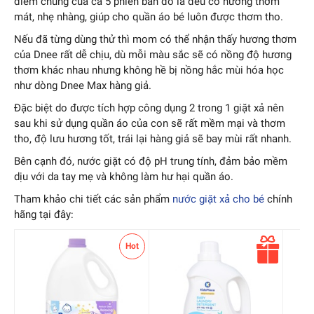
điểm chung của cả 5 phiên bản đó là đều có hương thơm
mát, nhẹ nhàng, giúp cho quần áo bé luôn được thơm tho.
Nếu đã từng dùng thử thì mom có thể nhận thấy hương thơm
của Dnee rất dễ chịu, dù mỗi màu sắc sẽ có nồng độ hương
thơm khác nhau nhưng không hề bị nồng hắc mùi hóa học
như dòng Dnee Max hàng giả.
Đặc biệt do được tích hợp công dụng 2 trong 1 giặt xả nên
sau khi sử dụng quần áo của con sẽ rất mềm mại và thơm
tho, độ lưu hương tốt, trái lại hàng giả sẽ bay mùi rất nhanh.
Bên cạnh đó, nước giặt có độ pH trung tính, đảm bảo mềm
dịu với da tay mẹ và không làm hư hại quần áo.
Tham khảo chi tiết các sản phẩm
nước giặt xả cho bé
chính
hãng tại đây:
Quà
Hot
tặng