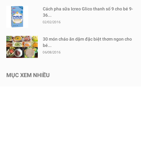
Cách pha sữa Icreo Glico thanh số 9 cho bé 9-
36...
02/02/2016
30 món cháo ăn dặm đặc biệt thơm ngon cho
bé...
06/08/2016
MỤC XEM NHIỀU
Kinh nghiệm mua sắm
1730
Chăm sóc bé an toàn
1466
Dinh dưỡng cho bé
651
Review sữa bột cho bé
604
Kinh nghiệm - Mẹo vặt
578
Mang thai
465