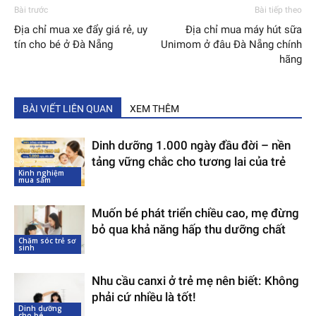
Bài trước
Bài tiếp theo
Địa chỉ mua xe đẩy giá rẻ, uy
Địa chỉ mua máy hút sữa
tín cho bé ở Đà Nẵng
Unimom ở đâu Đà Nẵng chính
hãng
BÀI VIẾT LIÊN QUAN
XEM THÊM
Dinh dưỡng 1.000 ngày đầu đời – nền
tảng vững chắc cho tương lai của trẻ
Kinh nghiệm
mua sắm
Muốn bé phát triển chiều cao, mẹ đừng
bỏ qua khả năng hấp thu dưỡng chất
Chăm sóc trẻ sơ
sinh
Nhu cầu canxi ở trẻ mẹ nên biết: Không
phải cứ nhiều là tốt!
Dinh dưỡng
cho bé