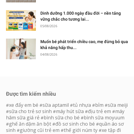
Dinh dưỡng 1.000 ngày đầu đời – nền tảng
vững chắc cho tương lai...
05/08/2026
Muốn bé phát triển chiều cao, mẹ đừng bỏ qua
khả năng hấp thu...
04/08/2026
Được tìm kiếm nhiều
xe đẩy em bé
sữa aptamil
tủ nhựa
bỉm
sữa meiji
#
#
#
#
#
sữa cho trẻ sơ sinh
máy hút sữa
địu trẻ em
máy
#
#
#
#
hâm sữa giá rẻ
bình sữa cho bé
bình sữa moyuum
#
#
ghế ăn dặm ăn bột
đồ sơ sinh cho bé
quần áo sơ
#
#
#
sinh
giường cũi trẻ em
thế giới núm ty
xe tập đi
#
#
#