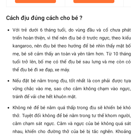
100
100
100
Cách địu đúng cách cho bé ?
Với trẻ dưới 6 tháng tuổi, do vùng đầu và cổ chưa phát
triển hoàn thiện, vì thế nên địu bé ở trước ngực, theo kiểu
kangaroo, nên địu bé theo hướng để bé nhìn thấy mặt bố
mẹ, bé sẽ cảm thấy an toàn và yên tâm hơn. Từ 10 tháng
tuổi trở lên, bố mẹ có thể địu bé sau lưng và mẹ còn có
thể địu bé đi xe đạp, xe máy.
Nếu đặt bé nằm trong địu, tốt nhất là con phải được tựa
vững chắc vào mẹ, sao cho cằm không chạm vào ngực,
tránh để vải che hết khuôn mặt.
Không nê để bé nằm quá thấp trong địu sẽ khiến bé khó
thở. Tuyệt đối không để bé nằm trong tư thế khom người,
cằm chạm sát ngực. Cằm và ngực của bé không quá sát
nhau, khiến cho đường thở của bé bị tắc nghẽn. Khoảng