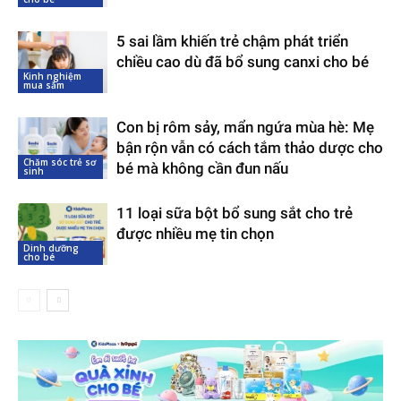
5 sai lầm khiến trẻ chậm phát triển
chiều cao dù đã bổ sung canxi cho bé
Kinh nghiệm
mua sắm
Con bị rôm sảy, mẩn ngứa mùa hè: Mẹ
bận rộn vẫn có cách tắm thảo dược cho
Chăm sóc trẻ sơ
bé mà không cần đun nấu
sinh
11 loại sữa bột bổ sung sắt cho trẻ
được nhiều mẹ tin chọn
Dinh dưỡng
cho bé