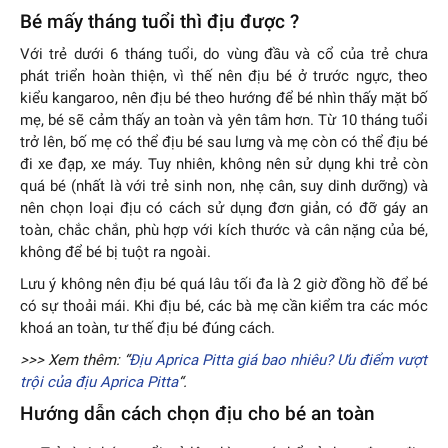
Bé mấy tháng tuổi thì địu được ?
Với trẻ dưới 6 tháng tuổi, do vùng đầu và cổ của trẻ chưa
phát triển hoàn thiện, vì thế nên địu bé ở trước ngực, theo
kiểu kangaroo, nên địu bé theo hướng để bé nhìn thấy mặt bố
mẹ, bé sẽ cảm thấy an toàn và yên tâm hơn. Từ 10 tháng tuổi
trở lên, bố mẹ có thể địu bé sau lưng và mẹ còn có thể địu bé
đi xe đạp, xe máy. Tuy nhiên, không nên sử dụng khi trẻ còn
quá bé (nhất là với trẻ sinh non, nhẹ cân, suy dinh dưỡng) và
nên chọn loại địu có cách sử dụng đơn giản, có đỡ gáy an
toàn, chắc chắn, phù hợp với kích thước và cân nặng của bé,
không để bé bị tuột ra ngoài.
Lưu ý không nên địu bé quá lâu tối đa là 2 giờ đồng hồ để bé
có sự thoải mái. Khi địu bé, các bà mẹ cần kiểm tra các móc
khoá an toàn, tư thế địu bé đúng cách.
>>> Xem thêm: “
Địu Aprica Pitta giá bao nhiêu? Ưu điểm vượt
trội của địu Aprica Pitta
“.
Hướng dẫn cách chọn địu cho bé an toàn