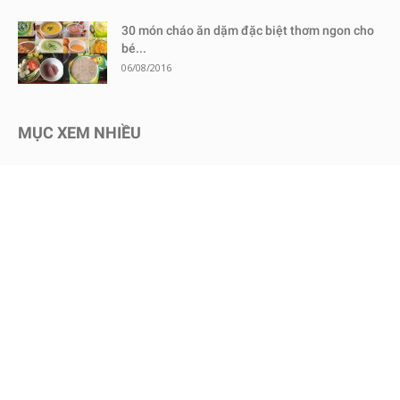
30 món cháo ăn dặm đặc biệt thơm ngon cho
bé...
06/08/2016
MỤC XEM NHIỀU
Kinh nghiệm mua sắm
1730
Chăm sóc bé an toàn
1467
Dinh dưỡng cho bé
651
Review sữa bột cho bé
604
Kinh nghiệm - Mẹo vặt
578
Mang thai
465
Chăm sóc trẻ sơ sinh
457
Nuôi dạy con
451
Bình sữa & Phụ kiện
247