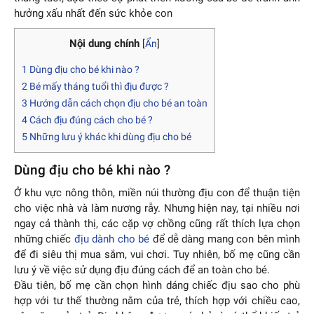
hưởng xấu nhất đến sức khỏe con
Nội dung chính
[
Ẩn
]
1
Dùng địu cho bé khi nào ?
2
Bé mấy tháng tuổi thì địu được ?
3
Hướng dẫn cách chọn địu cho bé an toàn
4
Cách địu đúng cách cho bé ?
5
Những lưu ý khác khi dùng địu cho bé
Dùng địu cho bé khi nào ?
Ở khu vực nông thôn, miền núi thường địu con để thuận tiện
cho việc nhà và làm nương rẫy. Nhưng hiện nay, tại nhiều nơi
ngay cả thành thị, các cặp vợ chồng cũng rất thích lựa chọn
những chiếc
địu dành cho bé
để dễ dàng mang con bên mình
để đi siêu thị mua sắm, vui chơi. Tuy nhiên, bố mẹ cũng cần
lưu ý về việc sử dụng địu đúng cách để an toàn cho bé.
Đầu tiên, bố mẹ cần chọn hình dáng chiếc địu sao cho phù
hợp với tư thế thường nằm của trẻ, thích hợp với chiều cao,