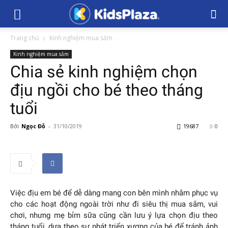
Trang chủ
Kinh nghiệm mua sắm
Kinh nghiệm mua sắm
Chia sẻ kinh nghiệm chọn
địu ngồi cho bé theo tháng
tuổi
Bởi
Ngọc Đỗ
-
31/10/2019
19687
0
Việc địu em bé để dễ dàng mang con bên mình nhằm phục vụ
cho các hoạt động ngoài trời như đi siêu thị mua sắm, vui
chơi, nhưng mẹ bỉm sữa cũng cần lưu ý lựa chọn địu theo
tháng tuổi, dựa theo sự phát triển xương của bé để tránh ảnh