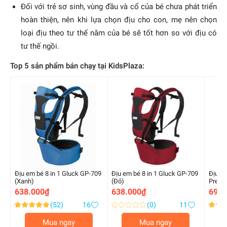
Đối với trẻ sơ sinh, vùng đầu và cổ của bé chưa phát triển
hoàn thiện, nên khi lựa chọn địu cho con, mẹ nên chọn
loại địu theo tư thế nằm của bé sẽ tốt hơn so với địu có
tư thế ngồi.
Top 5 sản phẩm bán chạy tại KidsPlaza:
Địu em bé 8 in 1 Gluck GP-709
Địu em bé 8 in 1 Gluck GP-709
Địu ng
(Xanh)
(Đỏ)
Premi
638.000₫
638.000₫
699.
(52)
16
(0)
11
Xếp
Xếp
Xếp
100.000000
0.000000
96.00
%
%
%
hạng:
hạng:
hạng:
Mua ngay
Mua ngay
of
of
of