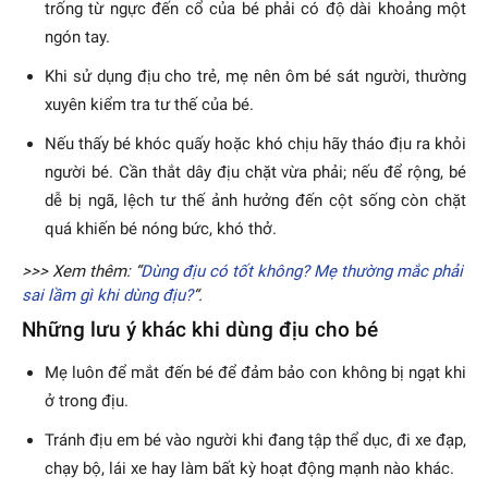
trống từ ngực đến cổ của bé phải có độ dài khoảng một
ngón tay.
Khi sử dụng địu cho trẻ, mẹ nên ôm bé sát người, thường
xuyên kiểm tra tư thế của bé.
Nếu thấy bé khóc quấy hoặc khó chịu hãy tháo địu ra khỏi
người bé. Cần thắt dây địu chặt vừa phải; nếu để rộng, bé
dễ bị ngã, lệch tư thế ảnh hưởng đến cột sống còn chặt
quá khiến bé nóng bức, khó thở.
>>> Xem thêm: “
Dùng địu có tốt không? Mẹ thường mắc phải
sai lầm gì khi dùng địu?
“.
Những lưu ý khác khi dùng địu cho bé
Mẹ luôn để mắt đến bé để đảm bảo con không bị ngạt khi
ở trong địu.
Tránh địu em bé vào người khi đang tập thể dục, đi xe đạp,
chạy bộ, lái xe hay làm bất kỳ hoạt động mạnh nào khác.