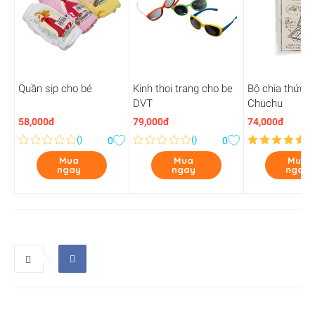
Quần sịp cho bé
Kinh thoi trang cho be
Bộ chia thức 
DVT
Chuchu
58,000đ
79,000đ
74,000đ
(
)
(
)
(
4
0
0
Mua
Mua
Mua
ngay
ngay
ngay