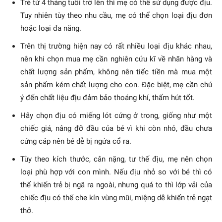
Trẻ từ 4 tháng tuổi trở lên thì mẹ có thể sử dụng được địu.
Tuy nhiên tùy theo nhu cầu, mẹ có thể chọn loại địu đơn
hoặc loại đa năng.
Trên thị trường hiện nay có rất nhiều loại địu khác nhau,
nên khi chọn mua mẹ cần nghiên cứu kĩ về nhãn hàng và
chất lượng sản phẩm, không nên tiếc tiền mà mua một
sản phẩm kém chất lượng cho con. Đặc biệt, mẹ cần chú
ý đến chất liệu địu đảm bảo thoáng khí, thấm hút tốt.
Hãy chọn địu có miếng lót cứng ở trong, giống như một
chiếc giá, nâng đỡ đầu của bé vì khi còn nhỏ, đầu chưa
cứng cáp nên bé dễ bị ngửa cổ ra.
Tùy theo kích thước, cân nặng, tư thế địu, mẹ nên chọn
loại phù hợp với con mình. Nếu địu nhỏ so với bé thì có
thể khiến trẻ bị ngã ra ngoài, nhưng quá to thì lớp vải của
chiếc địu có thể che kín vùng mũi, miệng dễ khiến trẻ ngạt
thở.