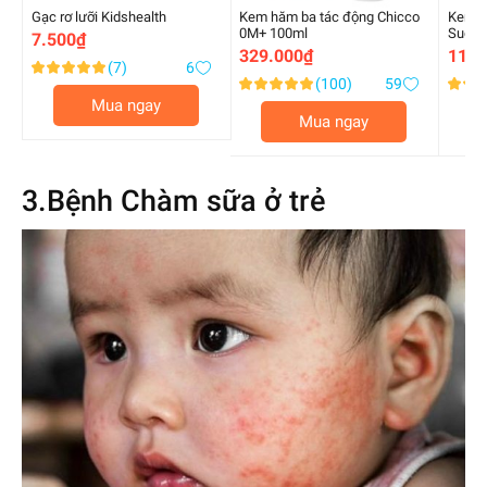
Gạc rơ lưỡi Kidshealth
Kem hăm ba tác động Chicco
Kem c
0M+ 100ml
Sudoc
7.500₫
329.000₫
119.
(7)
6
Xếp
100.000000
(100)
59
%
Xếp
Xếp
hạng:
97.000000
98.00
%
%
Mua ngay
of
hạng:
hạng:
Mua ngay
of
of
100
100
100
3.Bệnh Chàm sữa ở trẻ