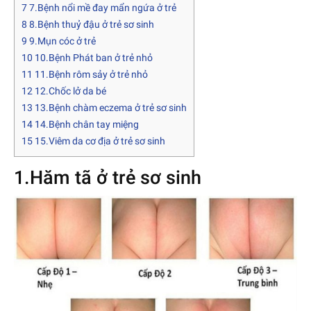
7
7.Bệnh nổi mề đay mẩn ngứa ở trẻ
8
8.Bệnh thuỷ đậu ở trẻ sơ sinh
9
9.Mụn cóc ở trẻ
10
10.Bệnh Phát ban ở trẻ nhỏ
11
11.Bệnh rôm sảy ở trẻ nhỏ
12
12.Chốc lở da bé
13
13.Bệnh chàm eczema ở trẻ sơ sinh
14
14.Bệnh chân tay miệng
15
15.Viêm da cơ địa ở trẻ sơ sinh
1.Hăm tã ở trẻ sơ sinh