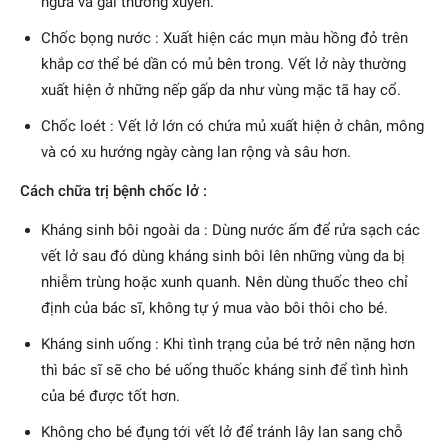
ngứa và gãi thường xuyên.
Chốc bọng nước : Xuất hiện các mụn màu hồng đỏ trên
khắp cơ thể bé dần có mủ bên trong. Vết lở này thường
xuất hiện ở những nếp gấp da như vùng mặc tã hay cổ.
Chốc loét : Vết lở lớn có chứa mủ xuất hiện ở chân, mông
và có xu hướng ngày càng lan rộng và sâu hơn.
Cách chữa trị bệnh chốc lở :
Kháng sinh bôi ngoài da : Dùng nước ấm để rửa sạch các
vết lở sau đó dùng kháng sinh bôi lên những vùng da bị
nhiễm trùng hoặc xunh quanh. Nên dùng thuốc theo chỉ
định của bác sĩ, không tự ý mua vào bôi thôi cho bé.
Kháng sinh uống : Khi tình trạng của bé trở nên nặng hơn
thì bác sĩ sẽ cho bé uống thuốc kháng sinh để tình hình
của bé được tốt hơn.
Không cho bé đụng tới vết lở để tránh lây lan sang chỗ