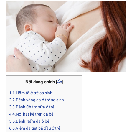
Nội dung chính
[
Ẩn
]
1
1.Hăm tã ở trẻ sơ sinh
2
2.Bệnh vàng da ở trẻ sơ sinh
3
3.Bệnh Chàm sữa ở trẻ
4
4.Nổi hạt kê trên da bé
5
5.Bệnh Nấm da ở bé
6
6.Viêm da tiết bã đầu ở trẻ