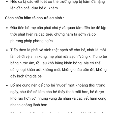
Nếu da bị các vết loét có thể trường hợp bị hăm đã nặng
lên cần phải đưa bé đi khám.
Cách chữa hăm tã cho trẻ sơ sinh :
Đầu tiên bố mẹ cần phải chú ý và quan tâm đến bé để kịp
thời phát hiện ra các triệu chứng hăm tã sớm và có
phương pháp phòng ngừa.
Tiếp theo là phải vệ sinh thật sạch sẽ cho bé, nhất là mỗi
lần bé đi vệ sinh xong, mẹ phải rửa sạch “vùng kín” cho bé
bằng nước ấm, rồi lau khô bằng khăn bông. Mẹ có thể
dùng loại khăn ướt không mùi, không chứa cồn để, không
gây kích ứng da bé.
Bố mẹ cũng nên để cho bé “nude” một khoảng thời trong
ngày, như thế sẽ làm cho bé thấy thoả mãi hơn, bé được
khô ráo hơn với những vùng da nhăn và các vết hăm cũng
nhanh chóng lành hơn.