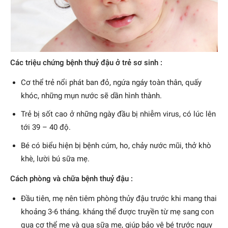
Các triệu chứng bệnh thuỷ đậu ở trẻ sơ sinh :
Cơ thể trẻ nổi phát ban đỏ, ngứa ngáy toàn thân, quấy
khóc, những mụn nước sẽ dần hình thành.
Trẻ bị sốt cao ở những ngày đầu bị nhiễm virus, có lúc lên
tới 39 – 40 độ.
Bé có biểu hiện bị bệnh cúm, ho, chảy nước mũi, thở khò
khè, lười bú sữa mẹ.
Cách phòng và chữa bệnh thuỷ đậu :
Đầu tiên, mẹ nên tiêm phòng thủy đậu trước khi mang thai
khoảng 3-6 tháng. kháng thể được truyền từ mẹ sang con
qua cơ thể mẹ và qua sữa mẹ, giúp bảo vệ bé trước nguy