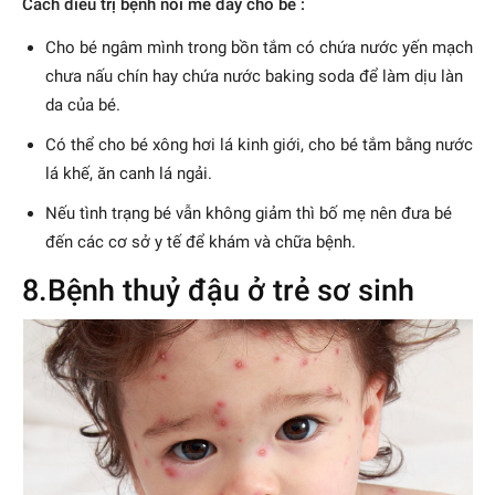
Cách điều trị bệnh nổi mề đay cho bé :
Cho bé ngâm mình trong bồn tắm có chứa nước yến mạch
chưa nấu chín hay chứa nước baking soda để làm dịu làn
da của bé.
Có thể cho bé xông hơi lá kinh giới, cho bé tắm bằng nước
lá khế, ăn canh lá ngải.
Nếu tình trạng bé vẫn không giảm thì bố mẹ nên đưa bé
đến các cơ sở y tế để khám và chữa bệnh.
8.Bệnh thuỷ đậu ở trẻ sơ sinh