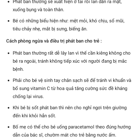
Phát ban thường sẽ xuất hiện ở tai rồi lan dần ra mặt,
xuống bụng và toàn thân.
Bé có những biểu hiện như: mệt mỏi, khó chịu, sổ mũi,
tiêu chảy nhẹ, mắt bị sưng, biếng ăn.
Cách phòng ngừa và điều trị phát ban cho trẻ :
Phát ban thường rất dễ lây lan vì thế cần kiêng không cho
bé ra ngoài, tránh không tiếp xúc với người đang bị mắc
bệnh.
Phải cho bé vệ sinh tay chân sạch sẽ để tránh vi khuẩn và
bổ sung vitamin C từ hoa quả tăng cường sức đề kháng
chống lại virus.
Khi bé bị sốt phát ban thì nên cho nghỉ ngơi trên giường
đến khi khỏi hẳn sốt.
Bố mẹ có thể cho bé uống paracetamol theo đúng hướng
dẫn của bác sĩ, chườm mát cho trẻ bằng nước ấm.