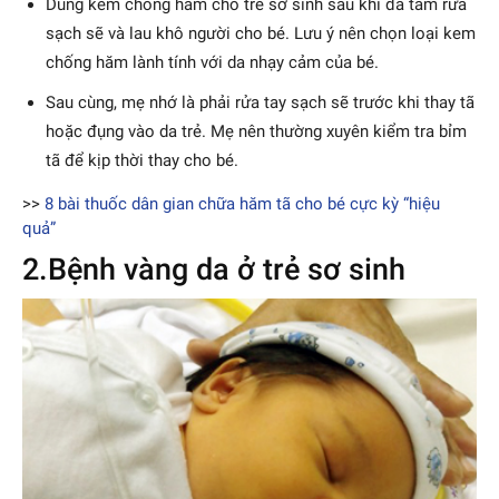
Dùng kem chống hăm cho trẻ sơ sinh sau khi đã tắm rửa
sạch sẽ và lau khô người cho bé. Lưu ý nên chọn loại kem
chống hăm lành tính với da nhạy cảm của bé.
Sau cùng, mẹ nhớ là phải rửa tay sạch sẽ trước khi thay tã
hoặc đụng vào da trẻ. Mẹ nên thường xuyên kiểm tra bỉm
tã để kịp thời thay cho bé.
>>
8 bài thuốc dân gian chữa hăm tã cho bé cực kỳ “hiệu
quả”
2.Bệnh vàng da ở trẻ sơ sinh