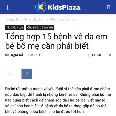
Trang chủ
Nuôi dạy con
Chăm sóc trẻ sơ sinh
Nuôi dạy con
Chăm sóc trẻ sơ sinh
Tổng hợp 15 bệnh về da em
bé bố mẹ cần phải biết
Bởi
Ngọc Đỗ
-
30/01/2019
140578
0
Da bé rất mỏng manh và yếu đuối vì thế cần phải được chăm
sóc đặc biệt để tránh bị những bệnh về da. Không phải bố mẹ
nào cũng biết cách để chăm sóc da cho bé, bài viết này tôi
sẽ chỉ cho bạn biết 15 bệnh về da bé thường gặp để có thể
biết và phòng chữa bệnh cho bé được tốt hơn.