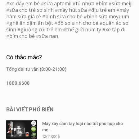
xe đẩy em bé
sữa aptamil
tủ nhựa
bỉm
sữa meiji
#
#
#
#
#
sữa cho trẻ sơ sinh
máy hút sữa
địu trẻ em
máy
#
#
#
#
hâm sữa giá rẻ
bình sữa cho bé
bình sữa moyuum
#
#
ghế ăn dặm ăn bột
đồ sơ sinh cho bé
quần áo sơ
#
#
#
sinh
giường cũi trẻ em
thế giới núm ty
xe tập đi
#
#
#
bỉm cho bé
sữa nan
#
#
Có thắc mắc?
Tổng đài tư vấn
(8:00-21:00)
1800.6608
BÀI VIẾT PHỔ BIẾN
Máy xay cầm tay loại nào tốt phù hợp cho
mẹ...
12/11/2016